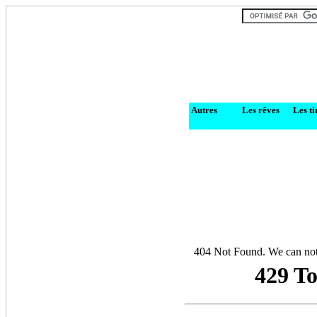
Autres
Les rêves
Les t