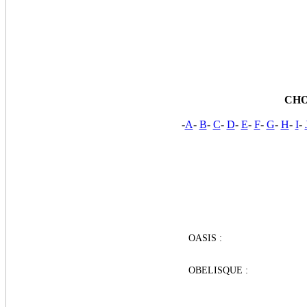
CHO
-
A
-
B
-
C
-
D
-
E
-
F
-
G
-
H
-
I
-