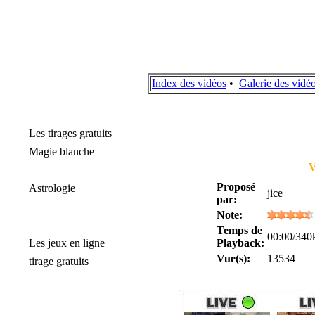
Index des vidéos
•
Galerie des vidé
Les tirages gratuits
Magie blanche
V
Proposé
Astrologie
jice
par:
Note:
Temps de
00:00/340
Les jeux en ligne
Playback:
Vue(s):
13534
tirage gratuits